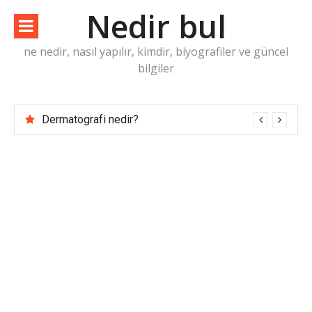
İçeriğe
Nedir bul
atla
ne nedir, nasıl yapılır, kimdir, biyografiler ve güncel
bilgiler
Dermatografi nedir?