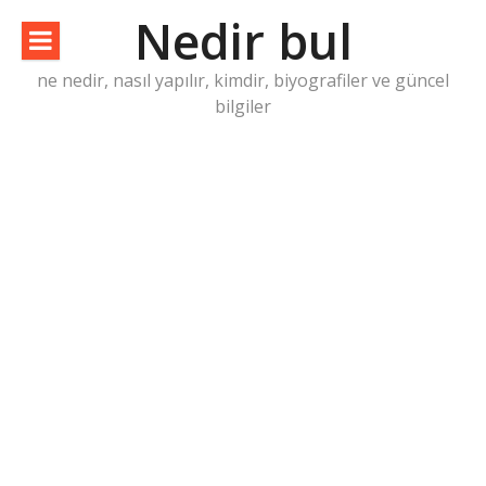
İçeriğe
Nedir bul
atla
ne nedir, nasıl yapılır, kimdir, biyografiler ve güncel
bilgiler