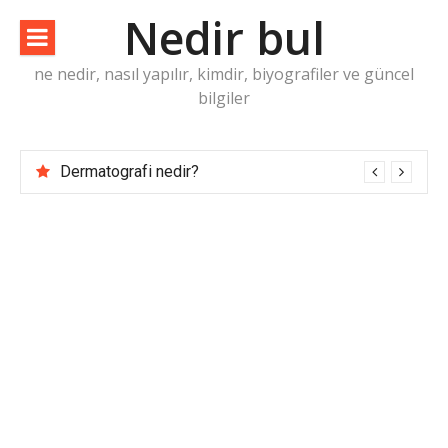
İçeriğe
Nedir bul
atla
ne nedir, nasıl yapılır, kimdir, biyografiler ve güncel
bilgiler
Dermatografi nedir?
Laringomalazi nedir?