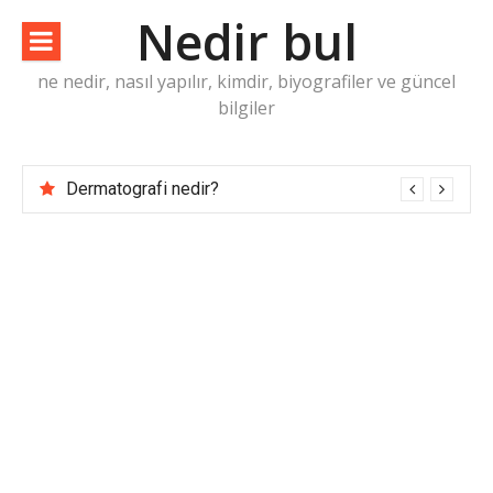
İçeriğe
Nedir bul
atla
ne nedir, nasıl yapılır, kimdir, biyografiler ve güncel
bilgiler
Dermatografi nedir?