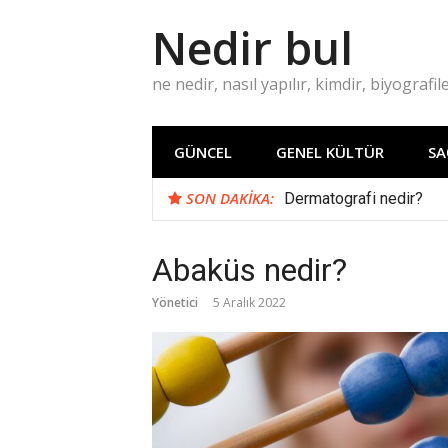
İçeriğe
Nedir bul
atla
ne nedir, nasıl yapılır, kimdir, biyografil
GÜNCEL
GENEL KÜLTÜR
SA
SON DAKIKA:
Dermatografi nedir?
Abaküs nedir?
Yönetici
5 Aralık 2022