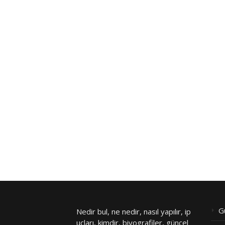
G
Nedir bul, ne nedir, nasıl yapılır, ip
uçları, kimdir, biyografiler, güncel