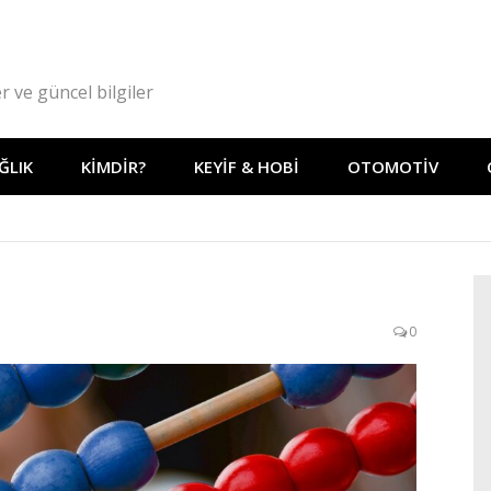
er ve güncel bilgiler
ĞLIK
KIMDIR?
KEYIF & HOBI
OTOMOTIV
0